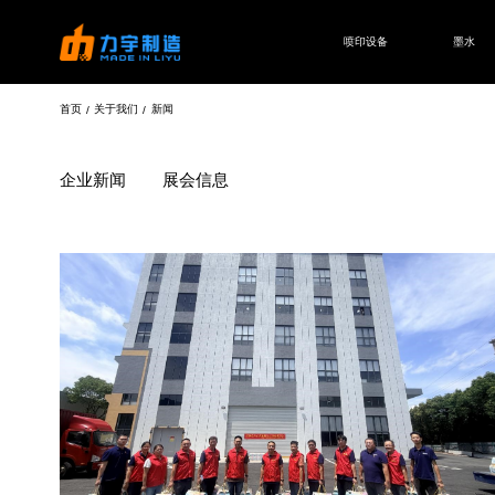
喷印设备
墨水
首页
关于我们
新闻
/
/
UV平板机
UV导带机
KCP3020 PRO AUTO
DSJ68-UV导带机
企业新闻
展会信息
KCP3020 PRO 超高速UV平板机
DSJ53-UV导带机
KCL-UV平板喷绘机
DSJ32-UV导带机
KC-UV平板喷绘机
DSL32-UV导带机
KCS-UV平板喷绘机
DQS18-UV导带机
DQS20-UV导带机
DS32-UV AUTO导带机
喷绘机
包装印刷