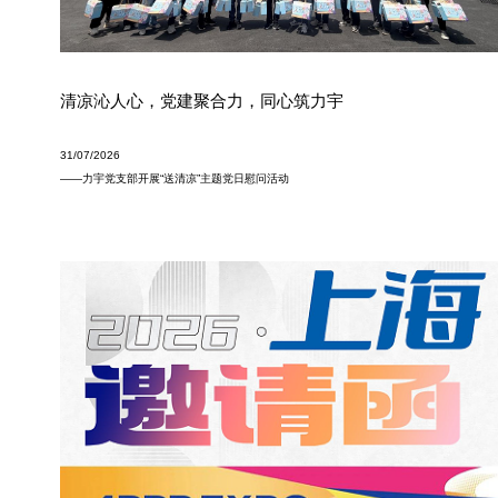
PN53宽幅写真机
DZ-EW瓦楞纸箱数字喷墨印刷机
PN33宽幅写真机
DZ-EB瓦楞纸箱数字喷墨印刷机
PZG32卷材喷绘机
DZP-EW瓦楞纸箱数字喷墨印刷机
清凉沁人心，党建聚合力，同心筑力宇
PCT32 超高速喷绘机
31/07/2026
——力宇党支部开展“送清凉”主题党日慰问活动