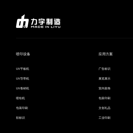
喷印设备
应用方案
UV平板机
广告标识
UV导带机
展览展示
UV卷材机
室内装饰
喷绘机
包装印刷
包装印刷
文创礼品
软标识
工业印刷