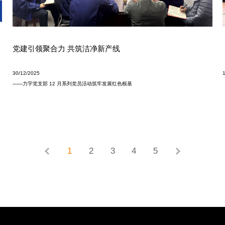
党建引领聚合力 共筑洁净新产线
30/12/2025
——力宇党支部 12 月系列党员活动筑牢发展红色根基
1
2
3
4
5