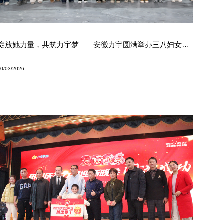
绽放她力量，共筑力宇梦——安徽力宇圆满举办三八妇女节主题活动
10/03/2026