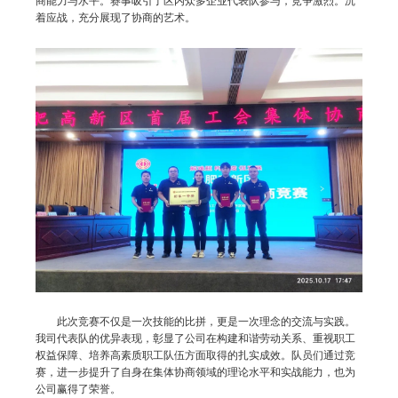
商能力与水平。赛事吸引了区内众多企业代表队参与，竞争激烈。沉
着应战，充分展现了协商的艺术。
此次竞赛不仅是一次技能的比拼，更是一次理念的交流与实践。
我司代表队的优异表现，彰显了公司在构建和谐劳动关系、重视职工
权益保障、培养高素质职工队伍方面取得的扎实成效。队员们通过竞
赛，进一步提升了自身在集体协商领域的理论水平和实战能力，也为
公司赢得了荣誉。