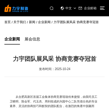
企业邮箱
中文
首页
关于我们
新闻
企业新闻
力宇团队展风采 协商竞赛夺冠首
/
/
/
/
企业新闻
展会信息
力宇团队展风采 协商竞赛夺冠首
发布时间：2025-10-24
从合肥高新区首届工会集体协商竞赛现场传来捷报，由我司员工
卫晓明、陈会军、代玉杰、周剑组成的兴园中心二队凭借出色的专业
素养、灵活的协商技巧和默契的团队配合，在激烈的角逐中脱颖而